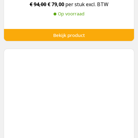
Oorspronkelijke
Huidige
€
94,00
€
79,00
per stuk excl. BTW
prijs
prijs
Op voorraad
was:
is:
€94,00.
€79,00.
Bekijk product