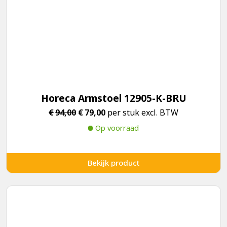
Horeca Armstoel 12905-K-BRU
Oorspronkelijke
Huidige
€
94,00
€
79,00
per stuk excl. BTW
prijs
prijs
Op voorraad
was:
is:
€94,00.
€79,00.
Bekijk product