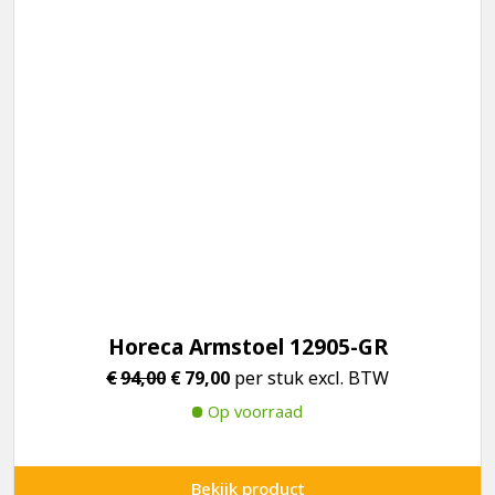
Horeca Armstoel 12905-GR
Oorspronkelijke
Huidige
€
94,00
€
79,00
per stuk excl. BTW
prijs
prijs
Op voorraad
was:
is:
€94,00.
€79,00.
Bekijk product