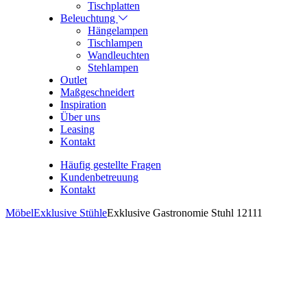
Tischplatten
Beleuchtung
Hängelampen
Tischlampen
Wandleuchten
Stehlampen
Outlet
Maßgeschneidert
Inspiration
Über uns
Leasing
Kontakt
Häufig gestellte Fragen
Kundenbetreuung
Kontakt
Möbel
Exklusive Stühle
Exklusive Gastronomie Stuhl 12111