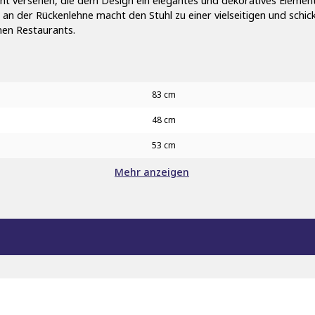
Naht versehen, die dem Design ein elegantes und dekoratives Elemen
 an der Rückenlehne macht den Stuhl zu einer vielseitigen und schi
nen Restaurants.
83 cm
48 cm
53 cm
Mehr anzeigen