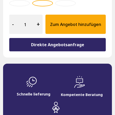
Gastronomie
Stuhl
-
+
Zum Angebot hinzufügen
14134
Elite
Kupfer
Menge
Direkte Angebotsanfrage
Schnelle lieferung
Kompetente Beratung