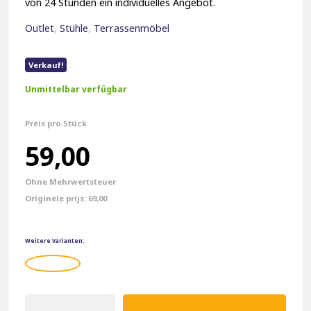
von 24 Stunden ein individuelles Angebot.
Outlet
,
Stühle
,
Terrassenmöbel
Verkauf!
Unmittelbar verfügbar
Preis pro Stück
Ursprünglicher
Aktueller
59,00
Preis
Preis
Ohne Mehrwertsteuer
war:
ist:
69,00
€69,00
€59,00.
Weitere Varianten:
Gastronomie