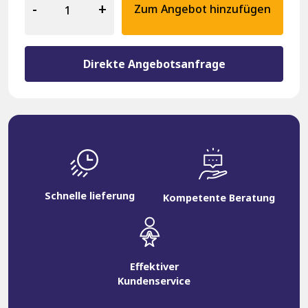
Terrassenstuehl
-
+
Zum Angebot hinzufügen
17896
Alu
Grün
Menge
Direkte Angebotsanfrage
Schnelle lieferung
Kompetente Beratung
Effektiver
Kundenservice