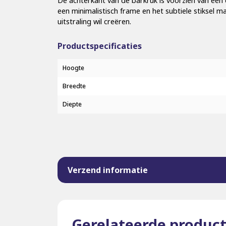
De achterkant van de barkruk is voorzien van een 
een minimalistisch frame en het subtiele stiksel 
uitstraling wil creëren.
Productspecificaties
Hoogte
Breedte
Diepte
Verzend informatie
Gerelateerde produc