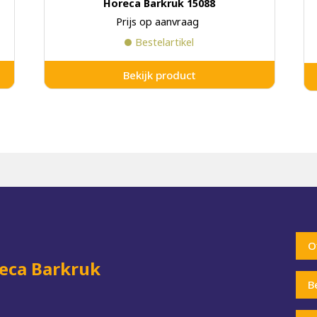
Horeca Barkruk 15088
Prijs op aanvraag
Bestelartikel
Bekijk product
O
eca Barkruk
B