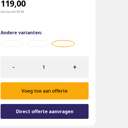
119,00
Exclusief BTW
Andere varianten:
Horeca
Barkruk
-
+
12041
Adore
MOSS
aantal
Voeg toe aan offerte
Direct offerte aanvragen