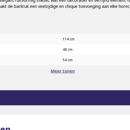
elegant ruitvormig stiksel, wat een decoratief en verfijnd elemen
maakt de barkruk een veelzijdige en chique toevoeging aan elke hor
114 cm
48 cm
54 cm
Meer tonen
ten