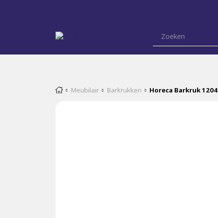
Meubilair
Barkrukken
Horeca Barkruk 120