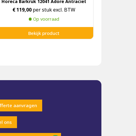
Horeca Barkruk 12041 Adore Antraciet
€
119,00
per stuk excl. BTW
Op voorraad
Bekijk product
fferte aanvragen
el ons