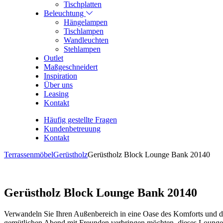
Tischplatten
Beleuchtung
Hängelampen
Tischlampen
Wandleuchten
Stehlampen
Outlet
Maßgeschneidert
Inspiration
Über uns
Leasing
Kontakt
Häufig gestellte Fragen
Kundenbetreuung
Kontakt
Terrassenmöbel
Gerüstholz
Gerüstholz Block Lounge Bank 20140
Gerüstholz Block Lounge Bank 20140
Verwandeln Sie Ihren Außenbereich in eine Oase des Komforts und de
gemütlichen Abend mit Freunden verbringen möchten, dieses Loungeso