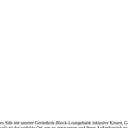
s Stils mit unserer Gerüstholz-Block-Loungebank inklusive Kissen. Ga
fa ist der perfekte Ort, um zu entspannen und Ihren Außenbereich zu